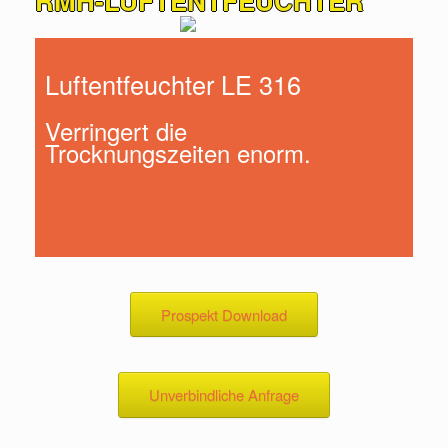
RMH-LUFTENTFEUCHTER
Luftentfeuchter LE 316
Verringert die
Trocknungszeiten enorm.
Prospekt Download
Unverbindliche Anfrage