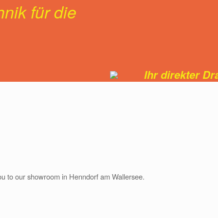
nik für die
Ihr direkter Dra
ou to our showroom in Henndorf am Wallersee.